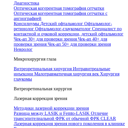
Диагностика
Оптическая когерентная томография сетчатки
Оптическая когерентная томография сетчатки с
ангиографией
Консилиумы
Детский офтальмолог
Офтальмолог-
ретинолог
Офтальмолог-глаукоматолог
Специалист по
контактной и очковой коррекции, детский офтальмолог
Чек-ап 30+ для проверки зрения
Чек-ап 40+ для
проверки зрения
Чек-ап 50+ для проверки зрения
Невролог
Микрохирургия глаза
Витреоретинальная хирургия
Интравитреальные
инъекции
Малотравматичная хирургия век
Хирургия
глаукомы
Витреоретинальная хирургия
Лазерная коррекция зрения
Методики лазерной коррекции зрения
Разница между LASIK и Femto-LASIK
Отличие
трансэпителиальной ФРК от обычной ФРК
CLEAR
Лазерная коррекция зрения нового поколения в клинике