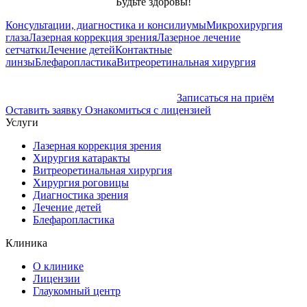
Будьте здоровы!
Консультации, диагностика и консилиумы
Микрохирургия
глаза
Лазерная коррекция зрения
Лазерное лечение
сетчатки
Лечение детей
Контактные
линзы
Блефаропластика
Витреоретинальная хирургия
Записаться на приём
Оставить заявку
Ознакомиться с лицензией
Услуги
Лазерная коррекция зрения
Хирургия катаракты
Витреоретинальная хирургия
Хирургия роговицы
Диагностика зрения
Лечение детей
Блефаропластика
Клиника
О клинике
Лицензии
Глаукомный центр