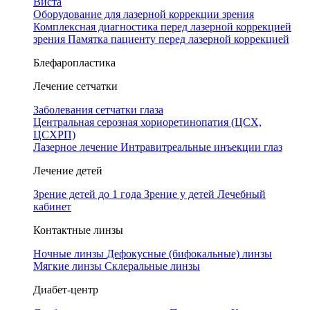
Виста
Оборудование для лазерной коррекции зрения
Комплексная диагностика перед лазерной коррекцией
зрения
Памятка пациенту перед лазерной коррекцией
Блефаропластика
Лечение сетчатки
Заболевания сетчатки глаза
Центральная серозная хориоретинопатия (ЦСХ,
ЦСХРП)
Лазерное лечение
Интравитреальные инъекции глаз
Лечение детей
Зрение детей до 1 года
Зрение у детей
Лечебный
кабинет
Контактные линзы
Ночные линзы
Дефокусные (бифокальные) линзы
Мягкие линзы
Склеральные линзы
Диабет-центр