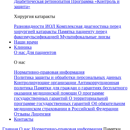
Диабетическая ретинопатия
Программа «Контроль и
защита»
Хирургия катаракты
Разновидности ИОЛ
Комплексная диагностика перед
хирургией катаракты
Памятка пациенту перед
факоэмульсификацией
Мультифокальные линзы
Наши врачи
Клиника
О нас
Для пациентов
О нас
Нормативно-правовая информация
Политика защиты и обработки персональных данных
Контролирующие организации
Антикоррупционная
политика
Памятки для граждан о гарантиях бесплатного
оказания медицинской помощи
О программе
государственных гарантий
О территориальной
программе государственных гарантий
Об обязательном
медицинском страховании в Российской Федерации
Отзывы
Лицензия
Контакты
Главная
О нас
Нормативно-правовая информация
Памятки