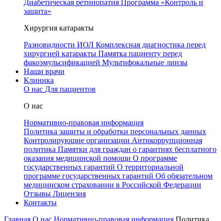
Диабетическая ретинопатия
Программа «Контроль и
защита»
Хирургия катаракты
Разновидности ИОЛ
Комплексная диагностика перед
хирургией катаракты
Памятка пациенту перед
факоэмульсификацией
Мультифокальные линзы
Наши врачи
Клиника
О нас
Для пациентов
О нас
Нормативно-правовая информация
Политика защиты и обработки персональных данных
Контролирующие организации
Антикоррупционная
политика
Памятки для граждан о гарантиях бесплатного
оказания медицинской помощи
О программе
государственных гарантий
О территориальной
программе государственных гарантий
Об обязательном
медицинском страховании в Российской Федерации
Отзывы
Лицензия
Контакты
Главная
О нас
Нормативно-правовая информация
Политика