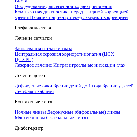
Виста
Оборудование для лазерной коррекции зрения
Комплексная диагностика перед лазерной коррекцией
зрения
Памятка пациенту перед лазерной коррекцией
Блефаропластика
Лечение сетчатки
Заболевания сетчатки глаза
Центральная серозная хориоретинопатия (ЦСХ,
ЦСХРП)
Лазерное лечение
Интравитреальные инъекции глаз
Лечение детей
Дефокусные очки
Зрение детей до 1 года
Зрение у детей
Лечебный кабинет
Контактные линзы
Ночные линзы
Дефокусные (бифокальные) линзы
Мягкие линзы
Склеральные линзы
Диабет-центр