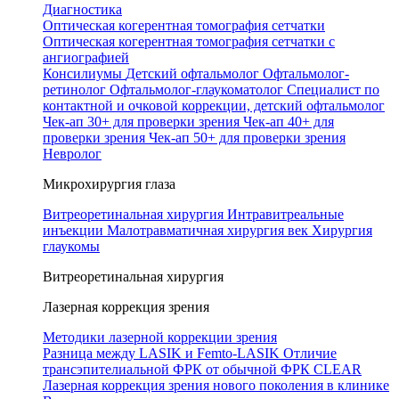
Диагностика
Оптическая когерентная томография сетчатки
Оптическая когерентная томография сетчатки с
ангиографией
Консилиумы
Детский офтальмолог
Офтальмолог-
ретинолог
Офтальмолог-глаукоматолог
Специалист по
контактной и очковой коррекции, детский офтальмолог
Чек-ап 30+ для проверки зрения
Чек-ап 40+ для
проверки зрения
Чек-ап 50+ для проверки зрения
Невролог
Микрохирургия глаза
Витреоретинальная хирургия
Интравитреальные
инъекции
Малотравматичная хирургия век
Хирургия
глаукомы
Витреоретинальная хирургия
Лазерная коррекция зрения
Методики лазерной коррекции зрения
Разница между LASIK и Femto-LASIK
Отличие
трансэпителиальной ФРК от обычной ФРК
CLEAR
Лазерная коррекция зрения нового поколения в клинике