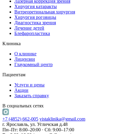
Лазерная коррекция зрения
Хирургия катаракты
Витреоретинальная хирургия
Хирургия роговицы
Диагностика зрения
Лечение детей
Блефаропластика
Клиника
О клинике
Лицензии
Глаукомный центр
Пациентам
Услуги и цены
Акции
Заказать справку
В социальных сетях
+7 (4852) 662-005
vistaklinika@gmail.com
г. Ярославль, ул. Угличская д.48
Пн–Пт: 8:00–20:00 · Сб: 9:00–17:00