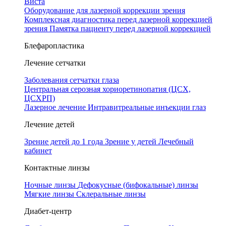
Виста
Оборудование для лазерной коррекции зрения
Комплексная диагностика перед лазерной коррекцией
зрения
Памятка пациенту перед лазерной коррекцией
Блефаропластика
Лечение сетчатки
Заболевания сетчатки глаза
Центральная серозная хориоретинопатия (ЦСХ,
ЦСХРП)
Лазерное лечение
Интравитреальные инъекции глаз
Лечение детей
Зрение детей до 1 года
Зрение у детей
Лечебный
кабинет
Контактные линзы
Ночные линзы
Дефокусные (бифокальные) линзы
Мягкие линзы
Склеральные линзы
Диабет-центр