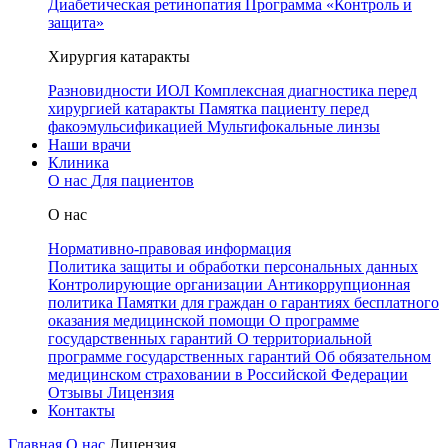
Диабетическая ретинопатия
Программа «Контроль и
защита»
Хирургия катаракты
Разновидности ИОЛ
Комплексная диагностика перед
хирургией катаракты
Памятка пациенту перед
факоэмульсификацией
Мультифокальные линзы
Наши врачи
Клиника
О нас
Для пациентов
О нас
Нормативно-правовая информация
Политика защиты и обработки персональных данных
Контролирующие организации
Антикоррупционная
политика
Памятки для граждан о гарантиях бесплатного
оказания медицинской помощи
О программе
государственных гарантий
О территориальной
программе государственных гарантий
Об обязательном
медицинском страховании в Российской Федерации
Отзывы
Лицензия
Контакты
Главная
О нас
Лицензия