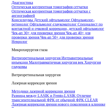
Диагностика
Оптическая когерентная томография сетчатки
Оптическая когерентная томография сетчатки с
ангиографией
Консилиумы
Детский офтальмолог
Офтальмолог-
ретинолог
Офтальмолог-глаукоматолог
Специалист по
контактной и очковой коррекции, детский офтальмолог
Чек-ап 30+ для проверки зрения
Чек-ап 40+ для
проверки зрения
Чек-ап 50+ для проверки зрения
Невролог
Микрохирургия глаза
Витреоретинальная хирургия
Интравитреальные
инъекции
Малотравматичная хирургия век
Хирургия
глаукомы
Витреоретинальная хирургия
Лазерная коррекция зрения
Методики лазерной коррекции зрения
Разница между LASIK и Femto-LASIK
Отличие
трансэпителиальной ФРК от обычной ФРК
CLEAR
Лазерная коррекция зрения нового поколения в клинике