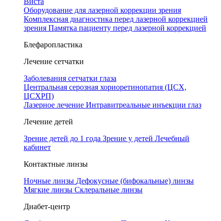
Виста
Оборудование для лазерной коррекции зрения
Комплексная диагностика перед лазерной коррекцией
зрения
Памятка пациенту перед лазерной коррекцией
Блефаропластика
Лечение сетчатки
Заболевания сетчатки глаза
Центральная серозная хориоретинопатия (ЦСХ,
ЦСХРП)
Лазерное лечение
Интравитреальные инъекции глаз
Лечение детей
Зрение детей до 1 года
Зрение у детей
Лечебный
кабинет
Контактные линзы
Ночные линзы
Дефокусные (бифокальные) линзы
Мягкие линзы
Склеральные линзы
Диабет-центр