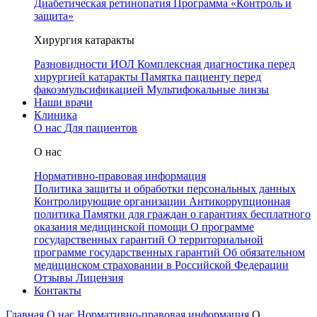
Диабетическая ретинопатия
Программа «Контроль и
защита»
Хирургия катаракты
Разновидности ИОЛ
Комплексная диагностика перед
хирургией катаракты
Памятка пациенту перед
факоэмульсификацией
Мультифокальные линзы
Наши врачи
Клиника
О нас
Для пациентов
О нас
Нормативно-правовая информация
Политика защиты и обработки персональных данных
Контролирующие организации
Антикоррупционная
политика
Памятки для граждан о гарантиях бесплатного
оказания медицинской помощи
О программе
государственных гарантий
О территориальной
программе государственных гарантий
Об обязательном
медицинском страховании в Российской Федерации
Отзывы
Лицензия
Контакты
Главная
О нас
Нормативно-правовая информация
О