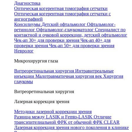
Диагностика
Оптическая когерентная томография сетчатки
Оптическая когерентная томография сетчатки с
ангиографией
Консилиумы
Детский офтальмолог
Офтальмолог-
ретинолог
Офтальмолог-глаукоматолог
Специалист по
контактной и очковой коррекции, детский офтальмолог
Чек-ап 30+ для проверки зрения
Чек-ап 40+ для
проверки зрения
Чек-ап 50+ для проверки зрения
Невролог
Микрохирургия глаза
Витреоретинальная хирургия
Интравитреальные
инъекции
Малотравматичная хирургия век
Хирургия
глаукомы
Витреоретинальная хирургия
Лазерная коррекция зрения
Методики лазерной коррекции зрения
Разница между LASIK и Femto-LASIK
Отличие
трансэпителиальной ФРК от обычной ФРК
CLEAR
Лазерная коррекция зрения нового поколения в клинике